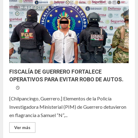
ACTIVAN
ALERTA
1 MIN DE LECTURA
EN
CDMX
POR
INTENSAS
LLUVIAS
QUE
INUNDARON
AVENIDAS.
FISCALÍA DE GUERRERO FORTALECE
OPERATIVOS PARA EVITAR ROBO DE AUTOS.
[Chilpancingo, Guerrero.] Elementos de la Policía
Investigadora Ministerial (PIM) de Guerrero detuvieron
en flagrancia a Samuel “N”,...
Leer
Ver más
más
acerca