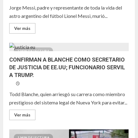
Jorge Messi, padre y representante de toda la vida del
astro argentino del fútbol Lionel Messi, murió...
Leer
Ver más
más
acerca
de
MURIÓ
JORGE
2 MIN DE LECTURA
MESSI,
PADRE
CONFIRMAN A BLANCHE COMO SECRETARIO
DEL
DE JUSTICIA DE EE.UU; FUNCIONARIO SERVIL
JUGADOR
ARGENTINO
A TRUMP.
DE
FÚTBOL
LIONEL
MESSI.
Todd Blanche, quien arriesgó su carrera como miembro
prestigioso del sistema legal de Nueva York para evitar...
Leer
Ver más
más
acerca
de
CONFIRMAN
A
1 MIN DE LECTURA