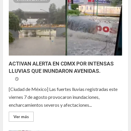
BLANCHE
COMO
SECRETARIO
DE
JUSTICIA
DE
EE.UU;
FUNCIONARIO
SERVIL
A
TRUMP.
ACTIVAN ALERTA EN CDMX POR INTENSAS
LLUVIAS QUE INUNDARON AVENIDAS.
[Ciudad de México] Las fuertes lluvias registradas este
viernes 7 de agosto provocaron inundaciones,
encharcamientos severos y afectaciones...
Leer
Ver más
más
acerca
de