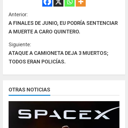
S
Anterior:
A FINALES DE JUNIO, EU PODRÍA SENTENCIAR
i
A MUERTE A CARO QUINTERO.
g
Siguiente:
u
ATAQUE A CAMIONETA DEJA 3 MUERTOS;
TODOS ERAN POLICÍAS.
e
l
e
OTRAS NOTICIAS
y
e
n