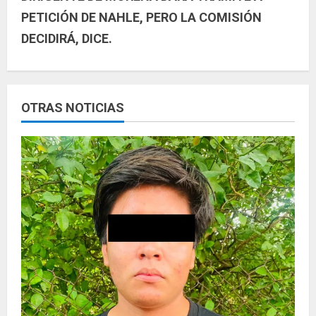
e
PETICIÓN DE NAHLE, PERO LA COMISIÓN
l
DECIDIRÁ, DICE.
e
y
OTRAS NOTICIAS
e
n
d
o