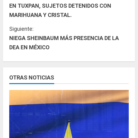
EN TUXPAN, SUJETOS DETENIDOS CON
i
MARIHUANA Y CRISTAL.
g
Siguiente:
u
NIEGA SHEINBAUM MÁS PRESENCIA DE LA
DEA EN MÉXICO
e
l
e
OTRAS NOTICIAS
y
e
n
d