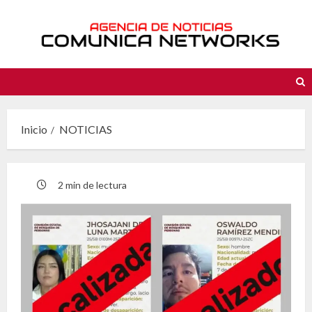
Saltar
al
contenido
Inicio
NOTICIAS
2 min de lectura