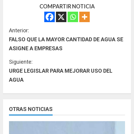
COMPARTIR NOTICIA
S
Anterior:
FALSO QUE LA MAYOR CANTIDAD DE AGUA SE
i
ASIGNE A EMPRESAS
g
Siguiente:
u
URGE LEGISLAR PARA MEJORAR USO DEL
AGUA
e
l
e
OTRAS NOTICIAS
y
e