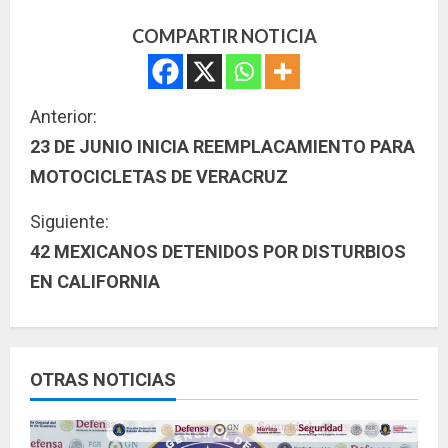
COMPARTIR NOTICIA
S
Anterior:
23 DE JUNIO INICIA REEMPLACAMIENTO PARA
i
MOTOCICLETAS DE VERACRUZ
g
Siguiente:
u
42 MEXICANOS DETENIDOS POR DISTURBIOS
EN CALIFORNIA
e
l
e
OTRAS NOTICIAS
y