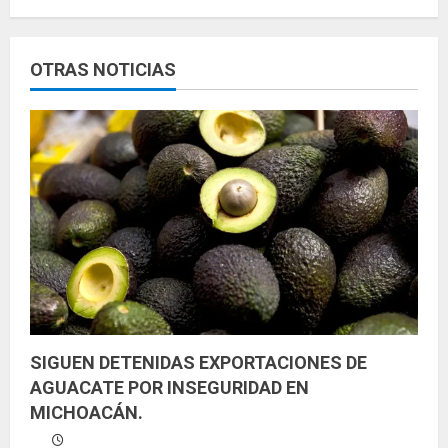
l
e
OTRAS NOTICIAS
y
e
n
d
o
SIGUEN DETENIDAS EXPORTACIONES DE
AGUACATE POR INSEGURIDAD EN
MICHOACÁN.