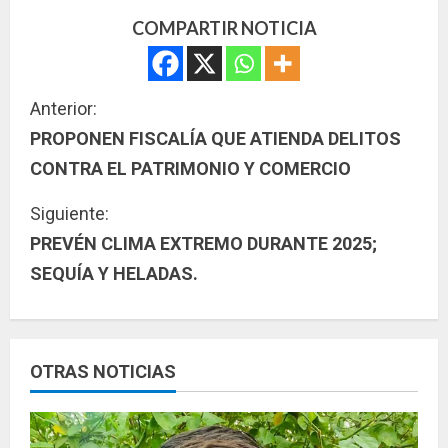
COMPARTIR NOTICIA
S
Anterior:
PROPONEN FISCALÍA QUE ATIENDA DELITOS
i
CONTRA EL PATRIMONIO Y COMERCIO
g
Siguiente:
u
PREVÉN CLIMA EXTREMO DURANTE 2025;
SEQUÍA Y HELADAS.
e
l
e
OTRAS NOTICIAS
y