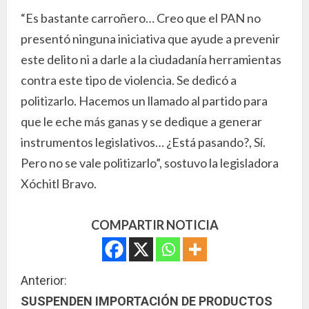
“Es bastante carroñero… Creo que el PAN no
presentó ninguna iniciativa que ayude a prevenir
este delito ni a darle a la ciudadanía herramientas
contra este tipo de violencia. Se dedicó a
politizarlo. Hacemos un llamado al partido para
que le eche más ganas y se dedique a generar
instrumentos legislativos… ¿Está pasando?, Sí.
Pero no se vale politizarlo”, sostuvo la legisladora
Xóchitl Bravo.
COMPARTIR NOTICIA
S
Anterior:
SUSPENDEN IMPORTACIÓN DE PRODUCTOS