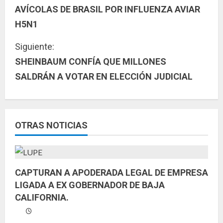
i
AVÍCOLAS DE BRASIL POR INFLUENZA AVIAR
g
H5N1
u
Siguiente:
SHEINBAUM CONFÍA QUE MILLONES
e
SALDRÁN A VOTAR EN ELECCIÓN JUDICIAL
l
e
y
OTRAS NOTICIAS
e
n
CAPTURAN A APODERADA LEGAL DE EMPRESA
LIGADA A EX GOBERNADOR DE BAJA
d
CALIFORNIA.
o