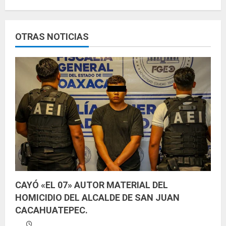
e
y
OTRAS NOTICIAS
e
n
d
o
CAYÓ «EL 07» AUTOR MATERIAL DEL
HOMICIDIO DEL ALCALDE DE SAN JUAN
CACAHUATEPEC.