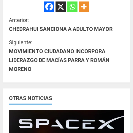
S
Anterior:
CHEDRAHUI SANCIONA A ADULTO MAYOR
i
Siguiente:
g
MOVIMIENTO CIUDADANO INCORPORA
u
LIDERAZGO DE MACÍAS PARRA Y ROMÁN
MORENO
e
l
e
OTRAS NOTICIAS
y
e