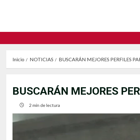
Saltar
al
contenido
Inicio
NOTICIAS
BUSCARÁN MEJORES PERFILES PA
BUSCARÁN MEJORES PERF
2 min de lectura