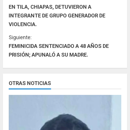
EN TILA, CHIAPAS, DETUVIERON A
i
INTEGRANTE DE GRUPO GENERADOR DE
g
VIOLENCIA.
u
Siguiente:
FEMINICIDA SENTENCIADO A 48 AÑOS DE
e
PRISIÓN; APUNALÓ A SU MADRE.
l
e
y
OTRAS NOTICIAS
e
n
d