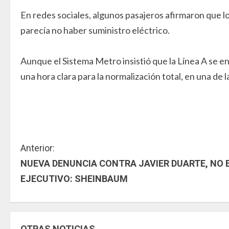
En redes sociales, algunos pasajeros afirmaron que 
parecía no haber suministro eléctrico.
Aunque el Sistema Metro insistió que la Línea A se en
una hora clara para la normalización total, en una de l
S
Anterior:
NUEVA DENUNCIA CONTRA JAVIER DUARTE, NO 
i
EJECUTIVO: SHEINBAUM
g
u
OTRAS NOTICIAS