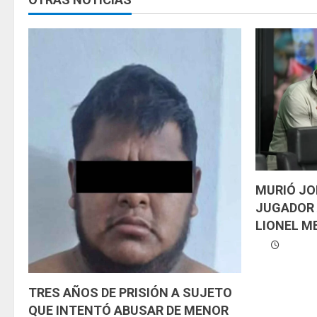
e
l
e
y
e
n
d
MURIÓ JO
JUGADOR 
o
LIONEL ME
TRES AÑOS DE PRISIÓN A SUJETO
QUE INTENTÓ ABUSAR DE MENOR