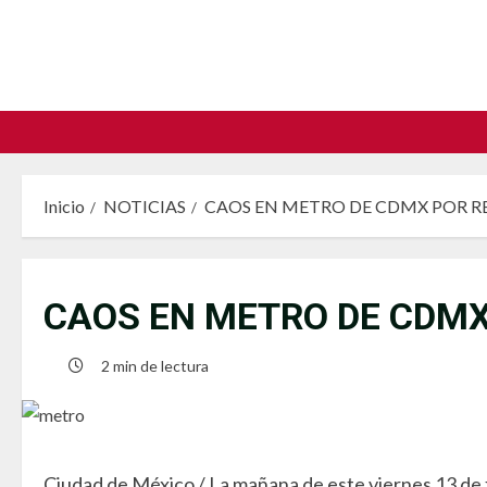
Saltar
al
contenido
Inicio
NOTICIAS
CAOS EN METRO DE CDMX POR R
CAOS EN METRO DE CDMX
2 min de lectura
Ciudad de México / La mañana de este viernes 13 de 