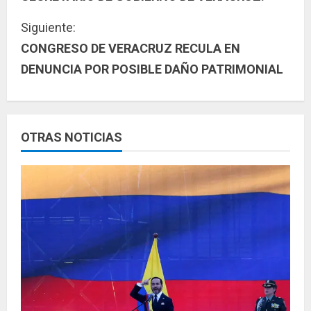
g
Siguiente:
u
CONGRESO DE VERACRUZ RECULA EN
DENUNCIA POR POSIBLE DAÑO PATRIMONIAL
e
l
e
OTRAS NOTICIAS
y
e
n
d
o