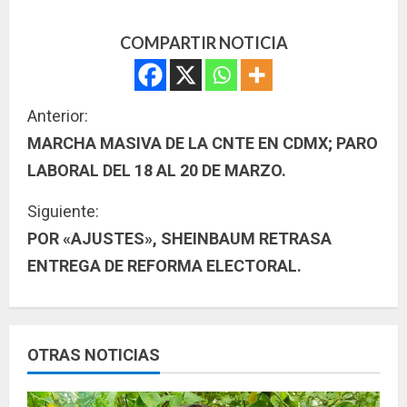
COMPARTIR NOTICIA
S
Anterior:
MARCHA MASIVA DE LA CNTE EN CDMX; PARO
i
LABORAL DEL 18 AL 20 DE MARZO.
g
Siguiente:
u
POR «AJUSTES», SHEINBAUM RETRASA
ENTREGA DE REFORMA ELECTORAL.
e
l
e
OTRAS NOTICIAS
y