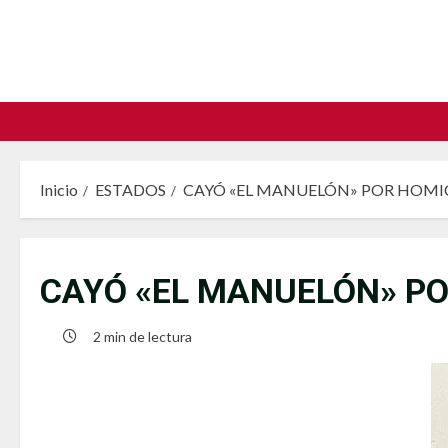
Saltar
al
contenido
Inicio
ESTADOS
CAYÓ «EL MANUELÓN» POR HOMIC
CAYÓ «EL MANUELÓN» PO
2 min de lectura