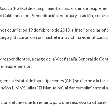
Oaxaca (FGEO) dio cumplimiento a una orden de reaprehensi
dio Calificado con Premeditación, Ventaja y Traición, cometi
os ocurrieron 19 de febrero de 2015, al interior de las ofi
go y atacaron con un machete a la víctima -identificada por 
orrespondientes, a cargo de la Vicefiscalía General de Con
 de reaprehensión.
encia Estatal de Investigaciones (AEI) se dieron a la tare
nción L.M.V.S., alias “El Manuelón”, al dar cumplimiento al 
ión del Juez que lo requirió para que resuelva su situación