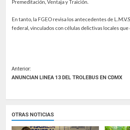
Premeditación, Ventaja y Traición.
En tanto, la FGEO revisa los antecedentes de L.M.V.S.
federal, vinculados con células delictivas locales qu
S
Anterior:
ANUNCIAN LINEA 13 DEL TROLEBUS EN CDMX
i
g
u
OTRAS NOTICIAS
e