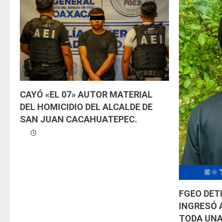
l
e
y
e
n
CAYÓ «EL 07» AUTOR MATERIAL
d
DEL HOMICIDIO DEL ALCALDE DE
SAN JUAN CACAHUATEPEC.
o
FGEO DET
INGRESÓ 
TODA UNA