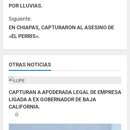
i
POR LLUVIAS.
g
Siguiente:
u
EN CHIAPAS, CAPTURARON AL ASESINO DE
«EL PERRIS».
e
l
e
OTRAS NOTICIAS
y
e
CAPTURAN A APODERADA LEGAL DE EMPRESA
n
LIGADA A EX GOBERNADOR DE BAJA
CALIFORNIA.
d
o