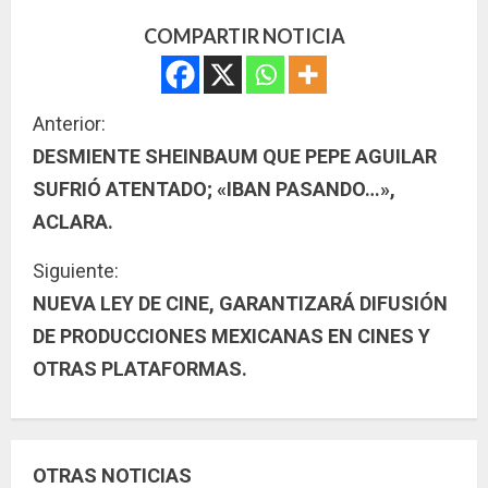
COMPARTIR NOTICIA
S
Anterior:
DESMIENTE SHEINBAUM QUE PEPE AGUILAR
i
SUFRIÓ ATENTADO; «IBAN PASANDO…»,
g
ACLARA.
u
Siguiente:
NUEVA LEY DE CINE, GARANTIZARÁ DIFUSIÓN
e
DE PRODUCCIONES MEXICANAS EN CINES Y
l
OTRAS PLATAFORMAS.
e
y
OTRAS NOTICIAS