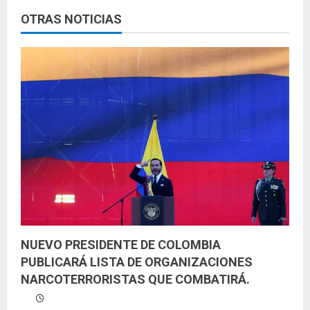
e
OTRAS NOTICIAS
y
e
n
d
o
NUEVO PRESIDENTE DE COLOMBIA
PUBLICARÁ LISTA DE ORGANIZACIONES
NARCOTERRORISTAS QUE COMBATIRÁ.