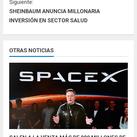
Siguiente:
u
SHEINBAUM ANUNCIA MILLONARIA
INVERSIÓN EN SECTOR SALUD
e
l
e
OTRAS NOTICIAS
y
e
n
d
o