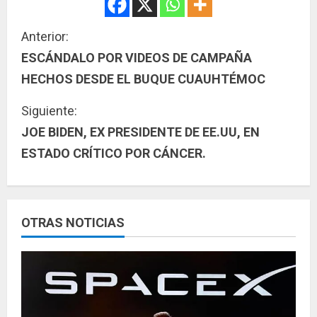
S
Anterior:
ESCÁNDALO POR VIDEOS DE CAMPAÑA
i
HECHOS DESDE EL BUQUE CUAUHTÉMOC
g
Siguiente:
u
JOE BIDEN, EX PRESIDENTE DE EE.UU, EN
ESTADO CRÍTICO POR CÁNCER.
e
l
e
OTRAS NOTICIAS
y
e
n