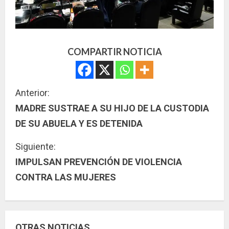
COMPARTIR NOTICIA
S
Anterior:
MADRE SUSTRAE A SU HIJO DE LA CUSTODIA
i
DE SU ABUELA Y ES DETENIDA
g
Siguiente:
u
IMPULSAN PREVENCIÓN DE VIOLENCIA
CONTRA LAS MUJERES
e
l
e
OTRAS NOTICIAS