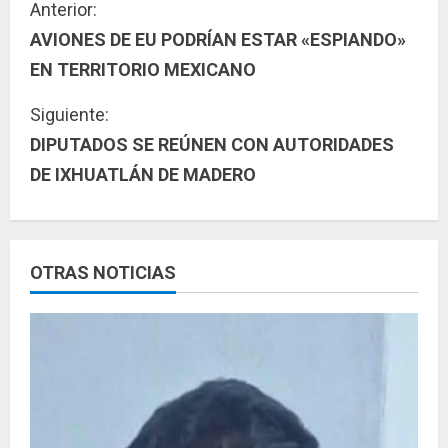
S
Anterior:
AVIONES DE EU PODRÍAN ESTAR «ESPIANDO»
i
EN TERRITORIO MEXICANO
g
Siguiente:
u
DIPUTADOS SE REÚNEN CON AUTORIDADES
DE IXHUATLÁN DE MADERO
e
l
e
OTRAS NOTICIAS
y
e
n
d