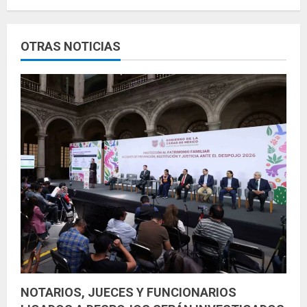
e
y
OTRAS NOTICIAS
e
n
d
o
NOTARIOS, JUECES Y FUNCIONARIOS