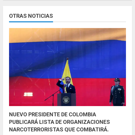
y
OTRAS NOTICIAS
e
n
d
o
NUEVO PRESIDENTE DE COLOMBIA
PUBLICARÁ LISTA DE ORGANIZACIONES
NARCOTERRORISTAS QUE COMBATIRÁ.