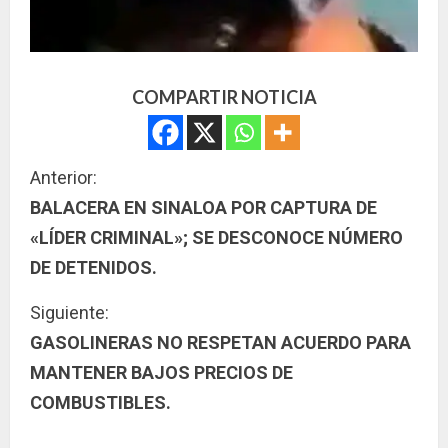
COMPARTIR NOTICIA
S
Anterior:
BALACERA EN SINALOA POR CAPTURA DE
i
«LÍDER CRIMINAL»; SE DESCONOCE NÚMERO
g
DE DETENIDOS.
u
Siguiente:
GASOLINERAS NO RESPETAN ACUERDO PARA
e
MANTENER BAJOS PRECIOS DE
l
COMBUSTIBLES.
e