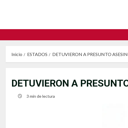
Saltar
al
contenido
Inicio
ESTADOS
DETUVIERON A PRESUNTO ASESIN
DETUVIERON A PRESUNTO
3 min de lectura