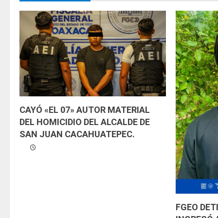
e
l
e
y
e
CAYÓ «EL 07» AUTOR MATERIAL
n
DEL HOMICIDIO DEL ALCALDE DE
d
SAN JUAN CACAHUATEPEC.
o
FGEO DET