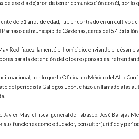
s de ese día dejaron de tener comunicación con él, por lo 
nte de 51 años de edad, fue encontrado en un cultivo de maí
 Parnaso del municipio de Cárdenas, cerca del 57 Batallón 
May Rodríguez, lamentó el homicidio, enviando el pésame a s
abores para la detención del o los responsables, refrenda
ncia nacional, por lo que la Oficina en México del Alto Co
o del periodista Gallegos León, e hizo un llamado a las au
ta.
 Javier May, el fiscal general de Tabasco, José Barajas Mejí
or sus funciones como educador, consultor jurídico y period