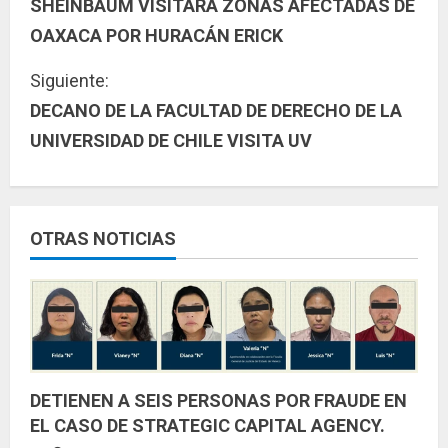
SHEINBAUM VISITARÁ ZONAS AFECTADAS DE
i
OAXACA POR HURACÁN ERICK
g
Siguiente:
u
DECANO DE LA FACULTAD DE DERECHO DE LA
UNIVERSIDAD DE CHILE VISITA UV
e
l
e
OTRAS NOTICIAS
y
e
n
d
DETIENEN A SEIS PERSONAS POR FRAUDE EN
EL CASO DE STRATEGIC CAPITAL AGENCY.
o