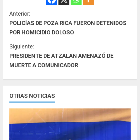
S
Anterior:
POLICÍAS DE POZA RICA FUERON DETENIDOS
i
POR HOMICIDIO DOLOSO
g
Siguiente:
u
PRESIDENTE DE ATZALAN AMENAZÓ DE
MUERTE A COMUNICADOR
e
l
e
OTRAS NOTICIAS
y
e
n