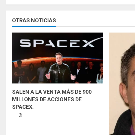
u
OTRAS NOTICIAS
e
l
e
y
e
n
SALEN A LA VENTA MÁS DE 900
d
MILLONES DE ACCIONES DE
SPACEX.
o