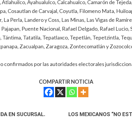
 Atlahuilco, Ayahualulco, Calcahualco, Camarón de Tejeda, 
lipa, Cosautlan de Carvajal, Coyutla, Filomeno Mata, Huilo
er, La Perla, Landero y Coss, Las Minas, Las Vigas de Ram
 Pajapan, Puente Nacional, Rafael Delgado, Rafael Lucio, 
Tántima, Tatatila, Tepatlaxco, Tepetlán, Tepetzintla, Tequ
 Uxpanapa, Zacualpan, Zaragoza, Zontecomatlán y Zozocolc
 confirmados por las autoridades electorales jurisdicciona
COMPARTIR NOTICIA
IDA EN SUCURSAL.
LOS MEXICANOS “NO EST