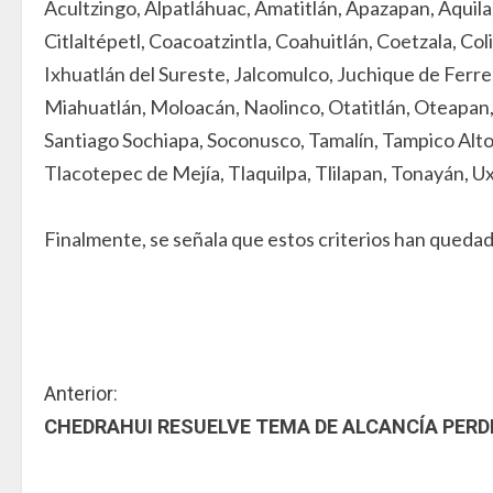
Acultzingo, Alpatláhuac, Amatitlán, Apazapan, Aquila,
Citlaltépetl, Coacoatzintla, Coahuitlán, Coetzala, Co
Ixhuatlán del Sureste, Jalcomulco, Juchique de Ferr
Miahuatlán, Moloacán, Naolinco, Otatitlán, Oteapan,
Santiago Sochiapa, Soconusco, Tamalín, Tampico Alto, 
Tlacotepec de Mejía, Tlaquilpa, Tlilapan, Tonayán,
Finalmente, se señala que estos criterios han quedado
S
Anterior:
CHEDRAHUI RESUELVE TEMA DE ALCANCÍA PERD
i
g