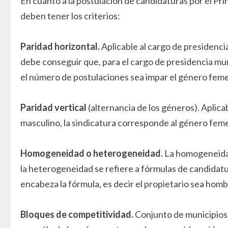
En cuanto a la postulación de candidaturas por el Pri
deben tener los criterios:
Paridad horizontal.
Aplicable al cargo de presidencia
debe conseguir que, para el cargo de presidencia mu
el número de postulaciones sea impar el género fem
Paridad vertical
(alternancia de los géneros). Aplica
masculino, la sindicatura corresponde al género feme
Homogeneidad o heterogeneidad.
La homogeneidad
la heterogeneidad se refiere a fórmulas de candidat
encabeza la fórmula, es decir el propietario sea homb
Bloques de competitividad.
Conjunto de municipios a