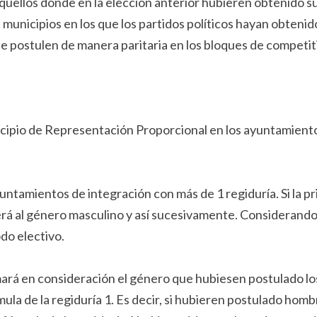
uellos donde en la elección anterior hubieren obtenido su
 municipios en los que los partidos políticos hayan obtenid
ue postulen de manera paritaria en los bloques de competit
cipio de Representación Proporcional en los ayuntamientos,
untamientos de integración con más de 1 regiduría. Si la p
á al género masculino y así sucesivamente. Considerando a
do electivo.
ará en consideración el género que hubiesen postulado los 
ula de la regiduría 1. Es decir, si hubieren postulado hom