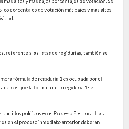
s más altos y más bajos porcentajes de votación. Se
o los porcentajes de votación más bajos y más altos
ividad.
 referente a las listas de regidurías, también se
rimera fórmula de regiduría 1 es ocupada por el
demás que la fórmula de la regiduría 1 se
partidos políticos en el Proceso Electoral Local
bres en el proceso inmediato anterior deberán