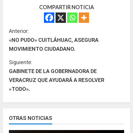
COMPARTIR NOTICIA
S
Anterior:
«NO PUDO» CUITLÁHUAC, ASEGURA
i
MOVIMIENTO CIUDADANO.
g
Siguiente:
u
GABINETE DE LA GOBERNADORA DE
VERACRUZ QUE AYUDARÁ A RESOLVER
e
«TODO».
l
e
y
OTRAS NOTICIAS
e