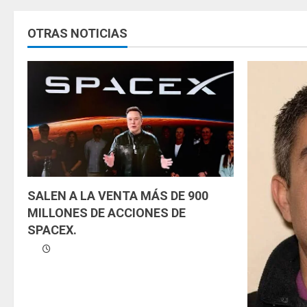
u
OTRAS NOTICIAS
e
l
e
y
e
n
SALEN A LA VENTA MÁS DE 900
d
MILLONES DE ACCIONES DE
SPACEX.
o