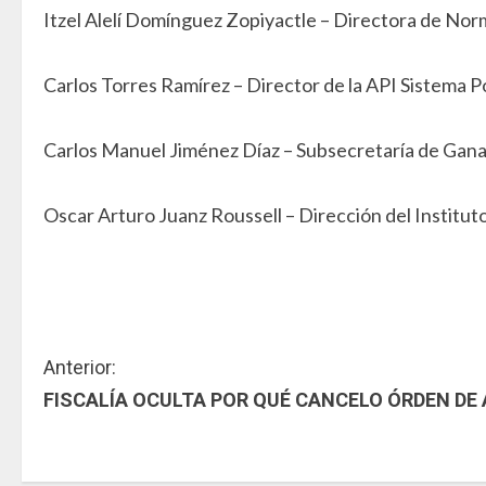
Itzel Alelí Domínguez Zopiyactle – Directora de Nor
Carlos Torres Ramírez – Director de la API Sistema 
Carlos Manuel Jiménez Díaz – Subsecretaría de Gan
Oscar Arturo Juanz Roussell – Dirección del Institu
S
Anterior:
FISCALÍA OCULTA POR QUÉ CANCELO ÓRDEN DE
i
g