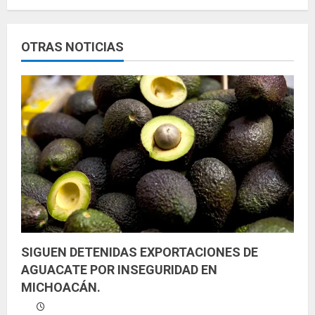
l
e
OTRAS NOTICIAS
y
e
n
d
o
SIGUEN DETENIDAS EXPORTACIONES DE
AGUACATE POR INSEGURIDAD EN
MICHOACÁN.