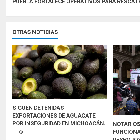
PUEBLA FORTALECE OPERATIVOS PARA RESCAT
i
g
u
OTRAS NOTICIAS
e
l
e
y
e
SIGUEN DETENIDAS
n
EXPORTACIONES DE AGUACATE
d
POR INSEGURIDAD EN MICHOACÁN.
NOTARIOS
FUNCIONA
o
DESPOJOS