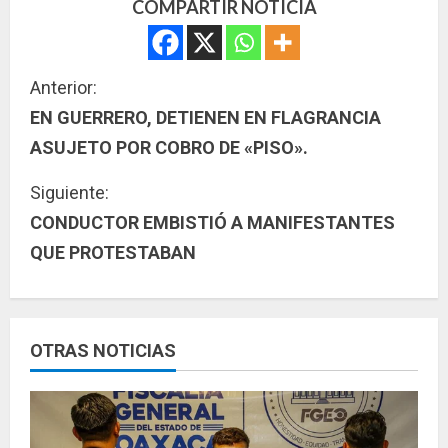
COMPARTIR NOTICIA
S
Anterior:
EN GUERRERO, DETIENEN EN FLAGRANCIA
i
ASUJETO POR COBRO DE «PISO».
g
Siguiente:
u
CONDUCTOR EMBISTIÓ A MANIFESTANTES
QUE PROTESTABAN
e
l
e
OTRAS NOTICIAS
y
e