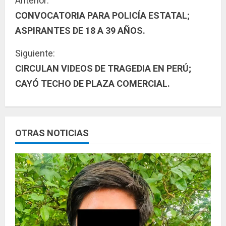
S
Anterior:
CONVOCATORIA PARA POLICÍA ESTATAL;
i
ASPIRANTES DE 18 A 39 AÑOS.
g
Siguiente:
u
CIRCULAN VIDEOS DE TRAGEDIA EN PERÚ;
CAYÓ TECHO DE PLAZA COMERCIAL.
e
l
e
OTRAS NOTICIAS
y
e
n
d