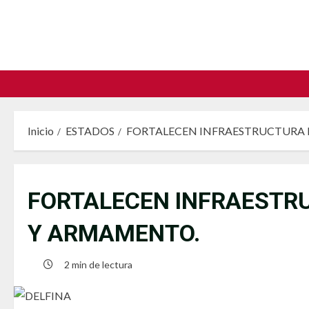
Saltar
al
contenido
Inicio
ESTADOS
FORTALECEN INFRAESTRUCTURA 
FORTALECEN INFRAESTRU
Y ARMAMENTO.
2 min de lectura