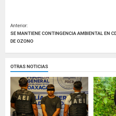
S
Anterior:
SE MANTIENE CONTINGENCIA AMBIENTAL EN 
i
DE OZONO
g
u
OTRAS NOTICIAS
e
l
e
y
e