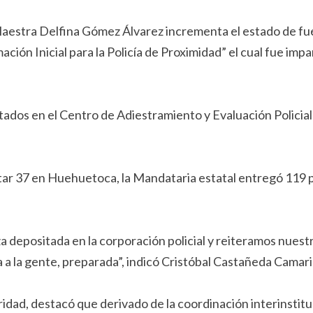
estra Delfina Gómez Álvarez incrementa el estado de fuer
ón Inicial para la Policía de Proximidad” el cual fue impa
dos en el Centro de Adiestramiento y Evaluación Policial 
ar 37 en Huehuetoca, la Mandataria estatal entregó 119 pa
depositada en la corporación policial y reiteramos nuest
a a la gente, preparada”, indicó Cristóbal Castañeda Camari
uridad, destacó que derivado de la coordinación interinstit