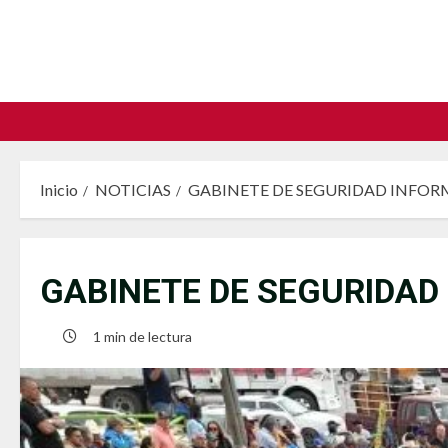
Saltar
al
contenido
Inicio
NOTICIAS
GABINETE DE SEGURIDAD INFORM
GABINETE DE SEGURIDAD
1 min de lectura