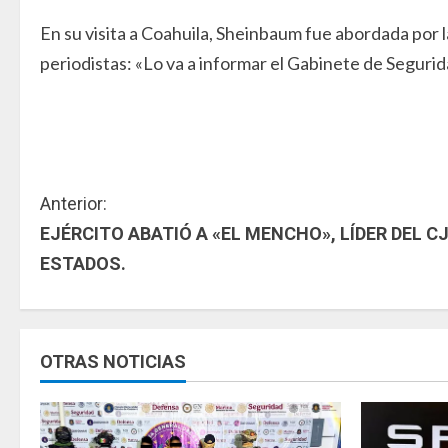
En su visita a Coahuila, Sheinbaum fue abordada por l
periodistas: «Lo va a informar el Gabinete de Segurid
S
Anterior:
EJÉRCITO ABATIÓ A «EL MENCHO», LÍDER DEL C
i
ESTADOS.
g
u
OTRAS NOTICIAS
e
l