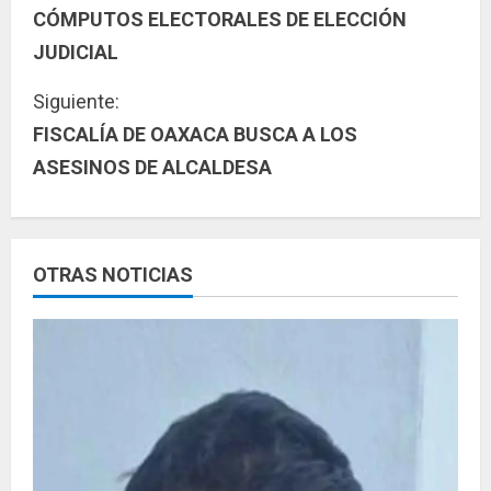
i
CÓMPUTOS ELECTORALES DE ELECCIÓN
g
JUDICIAL
u
Siguiente:
FISCALÍA DE OAXACA BUSCA A LOS
e
ASESINOS DE ALCALDESA
l
e
y
OTRAS NOTICIAS
e
n
d
o