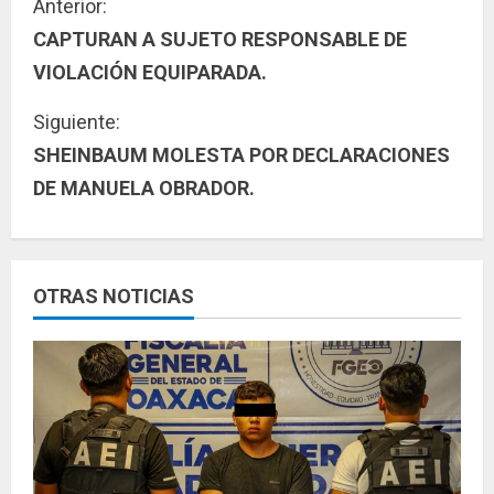
S
Anterior:
CAPTURAN A SUJETO RESPONSABLE DE
i
VIOLACIÓN EQUIPARADA.
g
Siguiente:
u
SHEINBAUM MOLESTA POR DECLARACIONES
DE MANUELA OBRADOR.
e
l
e
OTRAS NOTICIAS
y
e
n
d