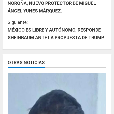
NOROÑA, NUEVO PROTECTOR DE MIGUEL
i
ÁNGEL YUNES MÁRQUEZ.
g
Siguiente:
u
MÉXICO ES LIBRE Y AUTÓNOMO, RESPONDE
SHEINBAUM ANTE LA PROPUESTA DE TRUMP.
e
l
e
OTRAS NOTICIAS
y
e
n
d