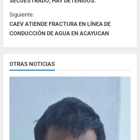
SECUESTRADO; HAY DETENIDOS.
g
Siguiente:
u
CAEV ATIENDE FRACTURA EN LÍNEA DE
CONDUCCIÓN DE AGUA EN ACAYUCAN
e
l
e
OTRAS NOTICIAS
y
e
n
d
o