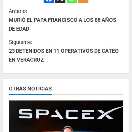
S
Anterior:
MURIÓ EL PAPA FRANCISCO A LOS 88 AÑOS
i
DE EDAD
g
Siguiente:
u
23 DETENIDOS EN 11 OPERATIVOS DE CATEO
EN VERACRUZ
e
l
e
OTRAS NOTICIAS
y
e
n