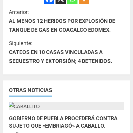
S
Anterior:
AL MENOS 12 HERIDOS POR EXPLOSIÓN DE
i
TANQUE DE GAS EN COACALCO EDOMEX.
g
Siguiente:
u
CATEOS EN 10 CASAS VINCULADAS A
SECUESTRO Y EXTORSIÓN; 4 DETENIDOS.
e
l
e
OTRAS NOTICIAS
y
e
GOBIERNO DE PUEBLA PROCEDERÁ CONTRA
n
SUJETO QUE «EMBRIAGÓ» A CABALLO.