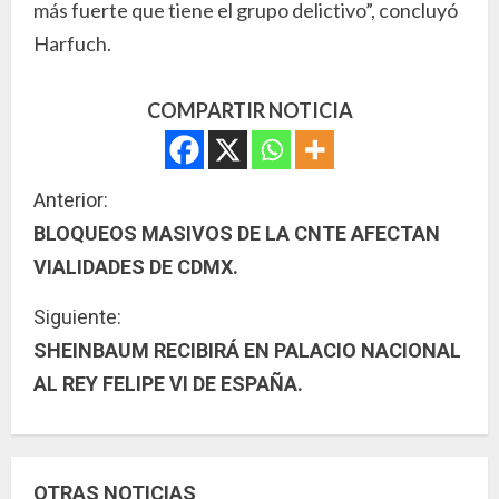
más fuerte que tiene el grupo delictivo”, concluyó
Harfuch.
COMPARTIR NOTICIA
S
Anterior:
BLOQUEOS MASIVOS DE LA CNTE AFECTAN
i
VIALIDADES DE CDMX.
g
Siguiente:
u
SHEINBAUM RECIBIRÁ EN PALACIO NACIONAL
AL REY FELIPE VI DE ESPAÑA.
e
l
e
OTRAS NOTICIAS