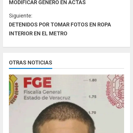
MODIFICAR GÉNERO EN ACTAS
g
Siguiente:
u
DETENIDOS POR TOMAR FOTOS EN ROPA
INTERIOR EN EL METRO
e
l
e
OTRAS NOTICIAS
y
e
n
d
o