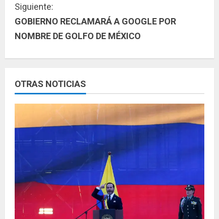
Siguiente:
u
GOBIERNO RECLAMARÁ A GOOGLE POR
NOMBRE DE GOLFO DE MÉXICO
e
l
e
OTRAS NOTICIAS
y
e
n
d
o