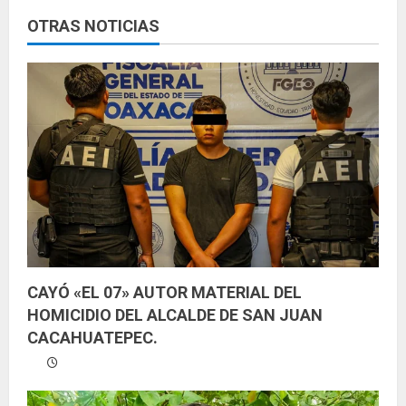
e
OTRAS NOTICIAS
y
e
n
d
o
CAYÓ «EL 07» AUTOR MATERIAL DEL
HOMICIDIO DEL ALCALDE DE SAN JUAN
CACAHUATEPEC.