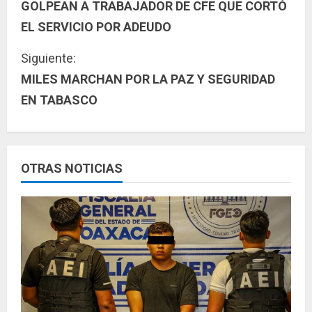
GOLPEAN A TRABAJADOR DE CFE QUE CORTÓ
i
EL SERVICIO POR ADEUDO
g
Siguiente:
u
MILES MARCHAN POR LA PAZ Y SEGURIDAD
EN TABASCO
e
l
e
OTRAS NOTICIAS
y
e
n
d
o