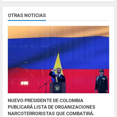
l
e
OTRAS NOTICIAS
y
e
n
d
o
NUEVO PRESIDENTE DE COLOMBIA
PUBLICARÁ LISTA DE ORGANIZACIONES
NARCOTERRORISTAS QUE COMBATIRÁ.