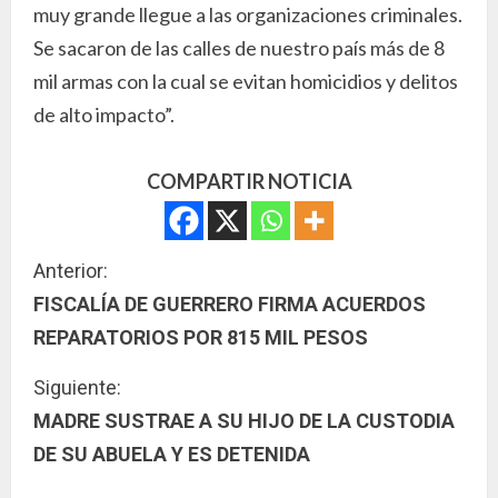
muy grande llegue a las organizaciones criminales.
Se sacaron de las calles de nuestro país más de 8
mil armas con la cual se evitan homicidios y delitos
de alto impacto”.
COMPARTIR NOTICIA
S
Anterior:
FISCALÍA DE GUERRERO FIRMA ACUERDOS
i
REPARATORIOS POR 815 MIL PESOS
g
Siguiente:
u
MADRE SUSTRAE A SU HIJO DE LA CUSTODIA
DE SU ABUELA Y ES DETENIDA
e